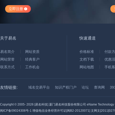
立即注册
关于易名
快速通道
易名简介
网站资质
价格标准
付款
网站荣誉
经典客户
文档下载
优惠
联系方式
工作机会
网站地图
手机
友情链接:
域名交易平台
知识产权门户
论坛
查询网
3
Copyright © 2005-
2026 [易名科技] 厦门易名科技股份有限公司 eName Technology C
闽ICP备09024308号-1
增值电信业务经营许可证[闽B2-20120071] 文网文[2011]0279